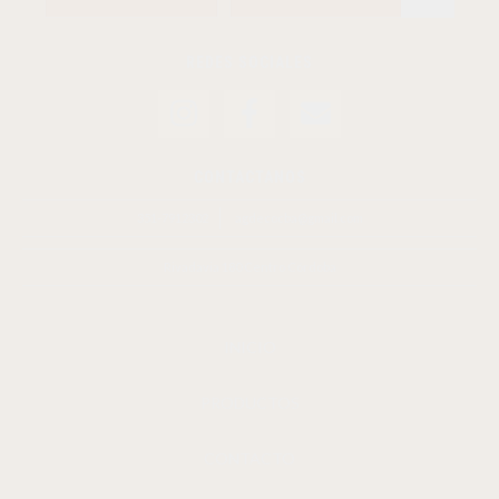
REDES SOCIALES
CONTACTANOS
351-7912302
agdecocba@gmail.com
Rivadavia 180 Centro Córdoba
INICIO
PRODUCTOS
CONTACTO