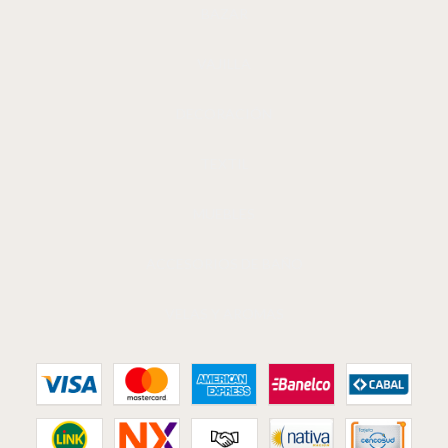
BAZAR
VAJILLA
DECORACIÓN
TEXTIL
MUEBLES
ACCESORIOS DE BAÑO
VELAS Y AROMAS