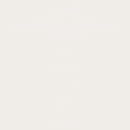
CONTACTANOS
351-7912302
agdecocba@gmail.com
Rivadavia 180 Centro Córdoba
INICIO
PRODUCTOS
CONTACTO
BAZAR
VAJILLA
DECORACIÓN