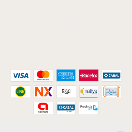
TEXTIL
MUEBLES
ACCESORIOS DE BAÑO
VELAS Y AROMAS
Copyright AG Decoraciones - 2026. Todos los derechos reservados.
Defensa de las y los consumidores. Para reclamos
ingresá acá.
Botón de arrepentimiento