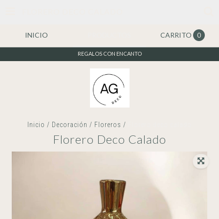
FLORERO DECO CALADO
INICIO
PRODUCTOS
CARRITO
0
REGALOS CON ENCANTO
Inicio
/
Decoración
/
Floreros
/
Florero deco calado
Florero Deco Calado