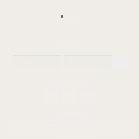
NEWSLETTER
REDES SOCIALES
CONTACTANOS
351-7912302
agdecocba@gmail.com