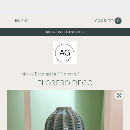
FLORERO DECO
INICIO
PRODUCTOS
CARRITO
0
REGALOS CON ENCANTO
Inicio
/
Decoración
/
Floreros
/
FLORERO DECO
FLORERO DECO