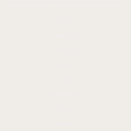
Rivadavia 180 Centro Córdoba
INICIO
PRODUCTOS
CONTACTO
BAZAR
VAJILLA
DECORACIÓN
TEXTIL
MUEBLES