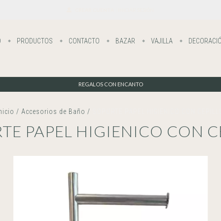
CREAR CUENTA
INICIAR SESIÓN
O
PRODUCTOS
CONTACTO
BAZAR
VAJILLA
DECORACI
REGALOS CON ENCANTO
nicio
/
Accesorios de Baño
/
SOPORTE PAPEL HIGIENICO CON CEPILL
TE PAPEL HIGIENICO CON C