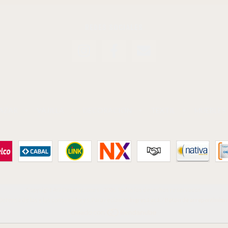
REDES SOCIALES
AZAR
VAJILLA
DECORACIÓN
TEXTIL
MUEBLES
Copyright AG Decoraciones - 2026. Todos los derechos reservados.
Defensa de las y los consumidores. Para reclamos
ingresá acá.
/
Botón de arrepentimien