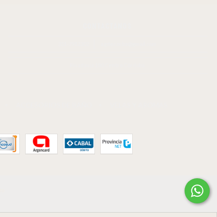
CONTACTANOS
351-7912302
agdecocba@gmail.com
Rivadavia 180 Centro Córdoba
ACCESORIOS DE BAÑO
VELAS Y AROMAS
to