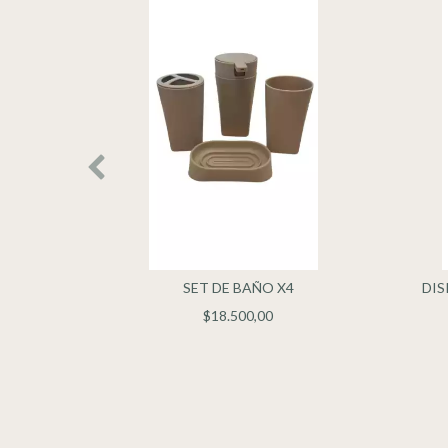
A DE
SET DE BAÑO X4
DIS
$18.500,00