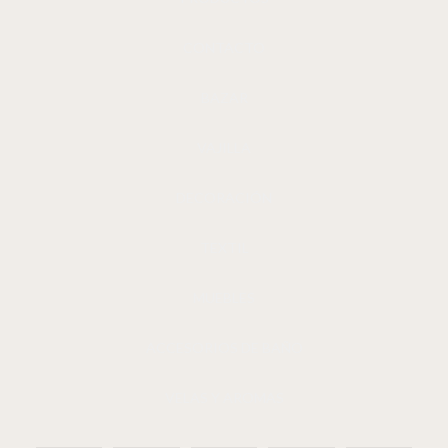
CONTACTO
BAZAR
VAJILLA
DECORACIÓN
TEXTIL
MUEBLES
ACCESORIOS DE BAÑO
VELAS Y AROMAS