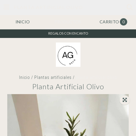
PLANTA ARTIFICIAL OLIVO
INICIO
PRODUCTOS
CARRITO
0
REGALOS CON ENCANTO
Inicio
/
Plantas artificiales
/
planta artificial olivo
Planta Artificial Olivo