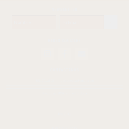
NEWSLETTER
REDES SOCIALES
CONTACTANOS
351-7912302
agdecocba@gmail.com
Rivadavia 180 Centro Córdoba
INICIO
PRODUCTOS