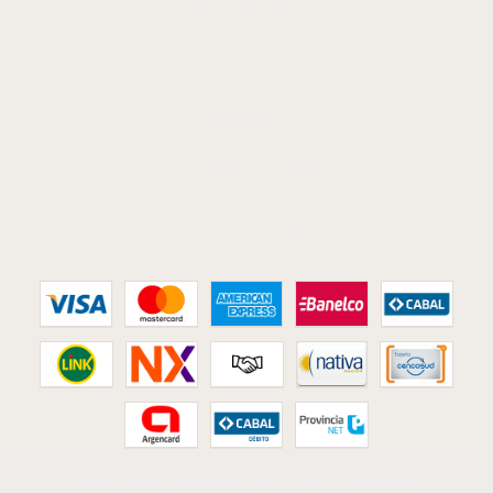
DECORACIÓN
TEXTIL
MUEBLES
ACCESORIOS DE BAÑO
VELAS Y AROMAS
Copyright AG Decoraciones - 2026. Todos los derechos reservados.
Defensa de las y los consumidores. Para reclamos
ingresá acá.