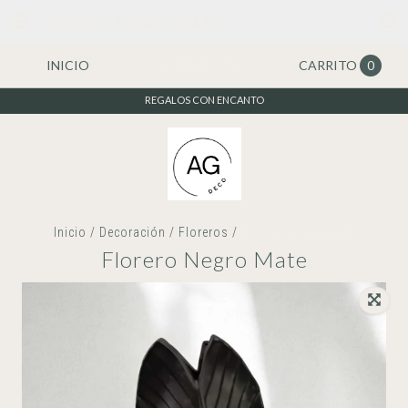
FLORERO NEGRO MATE
INICIO
PRODUCTOS
CARRITO
0
REGALOS CON ENCANTO
Inicio
/
Decoración
/
Floreros
/
Florero negro mate
Florero Negro Mate