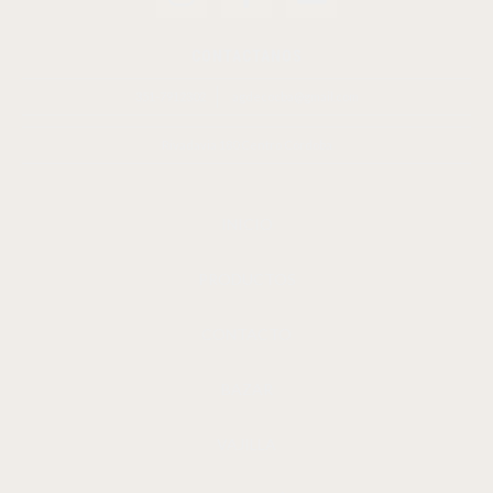
CONTACTANOS
351-7912302
agdecocba@gmail.com
Rivadavia 180 Centro Córdoba
INICIO
PRODUCTOS
CONTACTO
BAZAR
VAJILLA